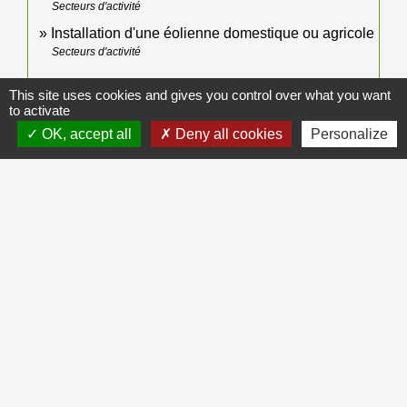
Secteurs d'activité
Installation d'une éolienne domestique ou agricole
Secteurs d'activité
This site uses cookies and gives you control over what you want
to activate
Pour en savoir plus
OK, accept all
Deny all cookies
Personalize
open_in_new
Portail géofoncier
Ordre des géomètres-experts
Site d'information sur la protection des réseaux et
open_in_new
canalisations
Ministère chargé de l'urbanisme
Signaler une erreur sur cette page