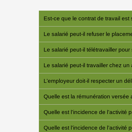
Est-ce que le contrat de travail est
Le salarié peut-il refuser le placeme
Le salarié peut-il télétravailler po
Le salarié peut-il travailler chez un
L’employeur doit-il respecter un dél
Quelle est la rémunération versée au
Quelle est l’incidence de l’activité
Quelle est l’incidence de l’activité p