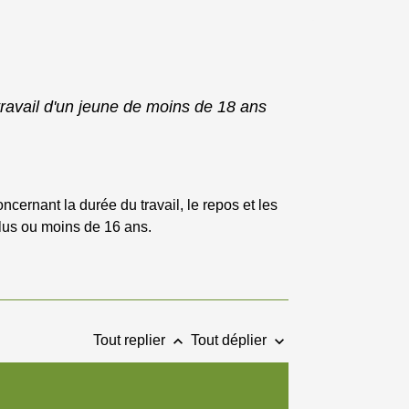
ravail d'un jeune de moins de 18 ans
cernant la durée du travail, le repos et les
plus ou moins de 16 ans.
keyboard_arrow_up
keyboard_arrow_down
Tout replier
Tout déplier