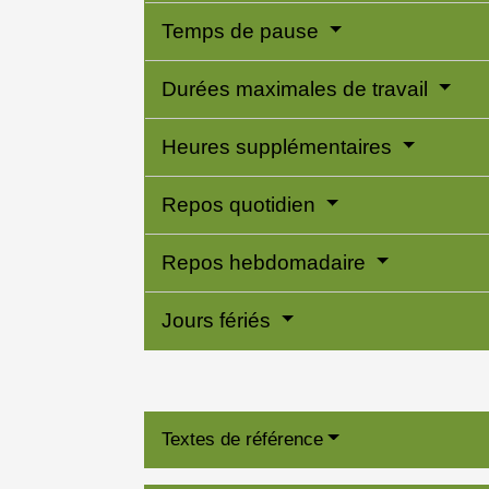
Temps de pause
Durées maximales de travail
Heures supplémentaires
Repos quotidien
Repos hebdomadaire
Jours fériés
Textes de référence