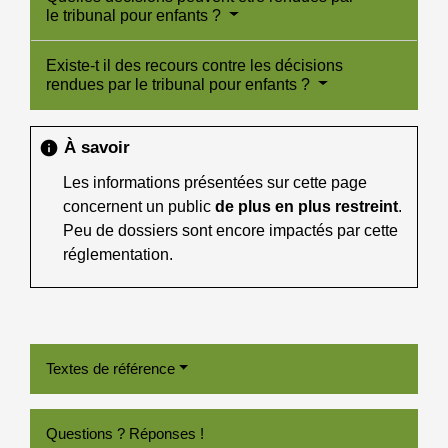
le tribunal pour enfants ?
Existe-t il des recours contre les décisions
rendues par le tribunal pour enfants ?
À savoir
info
Les informations présentées sur cette page
concernent un public
de plus en plus restreint
.
Peu de dossiers sont encore impactés par cette
réglementation.
Textes de référence
Questions ? Réponses !