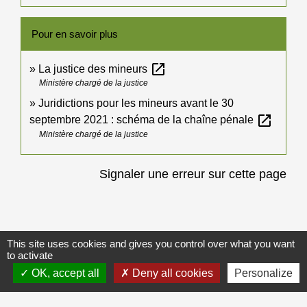
Pour en savoir plus
open_in_new
La justice des mineurs
Ministère chargé de la justice
Juridictions pour les mineurs avant le 30
open_in_new
septembre 2021 : schéma de la chaîne pénale
Ministère chargé de la justice
Signaler une erreur sur cette page
This site uses cookies and gives you control over what you want
to activate
Galerie de photos
Voir tout
OK, accept all
Deny all cookies
Personalize