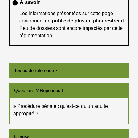
À savoir
info
Les informations présentées sur cette page
concernent un
public de plus en plus restreint
.
Peu de dossiers sont encore impactés par cette
réglementation.
Textes de référence
Questions ? Réponses !
Procédure pénale : qu'est-ce qu'un adulte
approprié ?
Et aussi