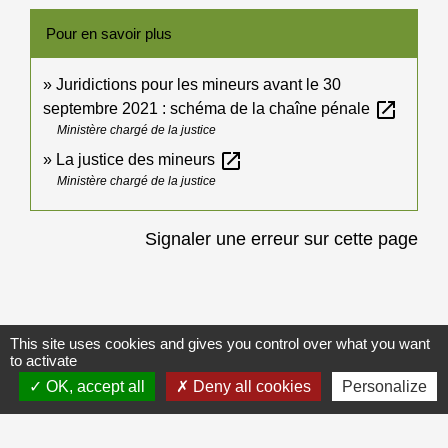
Pour en savoir plus
Juridictions pour les mineurs avant le 30
open_in_new
septembre 2021 : schéma de la chaîne pénale
Ministère chargé de la justice
open_in_new
La justice des mineurs
Ministère chargé de la justice
Signaler une erreur sur cette page
This site uses cookies and gives you control over what you want
Galerie de photos
to activate
Voir tout
OK, accept all
Deny all cookies
Personalize