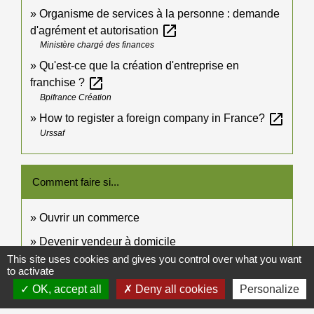
Organisme de services à la personne : demande
open_in_new
d'agrément et autorisation
Ministère chargé des finances
Qu'est-ce que la création d'entreprise en
open_in_new
franchise ?
Bpifrance Création
open_in_new
How to register a foreign company in France?
Urssaf
Comment faire si...
Ouvrir un commerce
Devenir vendeur à domicile
This site uses cookies and gives you control over what you want
to activate
Signaler une erreur sur cette page
OK, accept all
Deny all cookies
Personalize