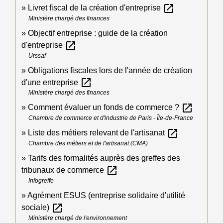
open_in_new
Livret fiscal de la création d'entreprise
Ministère chargé des finances
Objectif entreprise : guide de la création
open_in_new
d'entreprise
Urssaf
Obligations fiscales lors de l'année de création
open_in_new
d'une entreprise
Ministère chargé des finances
open_in_new
Comment évaluer un fonds de commerce ?
Chambre de commerce et d'industrie de Paris - Île-de-France
open_in_new
Liste des métiers relevant de l'artisanat
Chambre des métiers et de l'artisanat (CMA)
Tarifs des formalités auprès des greffes des
open_in_new
tribunaux de commerce
Infogreffe
Agrément ESUS (entreprise solidaire d'utilité
open_in_new
sociale)
Ministère chargé de l'environnement