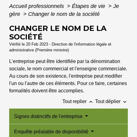
Accueil professionnels
>
Étapes de vie
>
Je
gère
>
Changer le nom de la société
CHANGER LE NOM DE LA
SOCIÉTÉ
Vérifié le 20 Feb 2023 - Direction de l'information légale et
administrative (Première ministre)
L'entreprise peut être identifiée par la dénomination
sociale, le nom commercial et l'enseigne commerciale.
Au cours de son existence, l'entreprise peut modifier
l'un ou l'autre de ces éléments. Pour ce faire, certaines
formalités doivent être accomplies.
keyboard_arrow_up
keyboard_arrow_down
Tout replier
Tout déplier
Signes distinctifs de l'entreprise
Enquête préalable de disponibilité