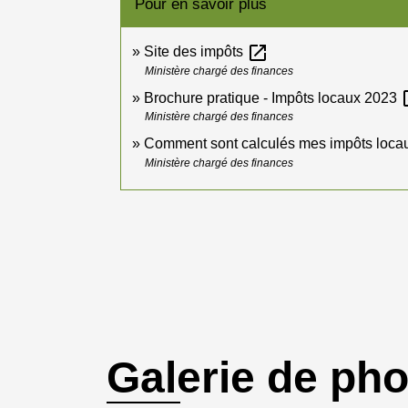
Pour en savoir plus
open_in_new
Site des impôts
Ministère chargé des finances
ope
Brochure pratique - Impôts locaux 2023
Ministère chargé des finances
Comment sont calculés mes impôts loca
Ministère chargé des finances
Galerie de ph