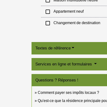
check_box_outline_blank
Maison individuelle neuve
check_box_outline_blank
Appartement neuf
check_box_outline_blank
Changement de destination
Textes de référence
Services en ligne et formulaires
Questions ? Réponses !
Comment payer ses impôts locaux ?
Qu'est-ce que la résidence principale pou