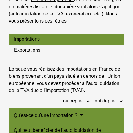
en matières fiscale et douanière vont alors s'appliquer
(autoliquidation de la TVA, exonération., etc.). Nous
vous présentons ces règles.
Importations
Exportations
Lorsque vous réalisez des importations en France de
biens provenant d'un pays situé en dehors de l'Union
européenne, vous devez procéder à l’autoliquidation
de la TVA due à l'importation (TVAI).
keyboard_arrow_up
keyboard_arrow_down
Tout replier
Tout déplier
Qu'est-ce qu'une importation ?
Qui peut bénéficier de l'autoliquidation de