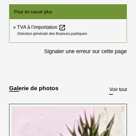
Pour en savoir plus
open_in_new
TVA à l'importation
Direction générale des finances publiques
Signaler une erreur sur cette page
Galerie de photos
Voir tout