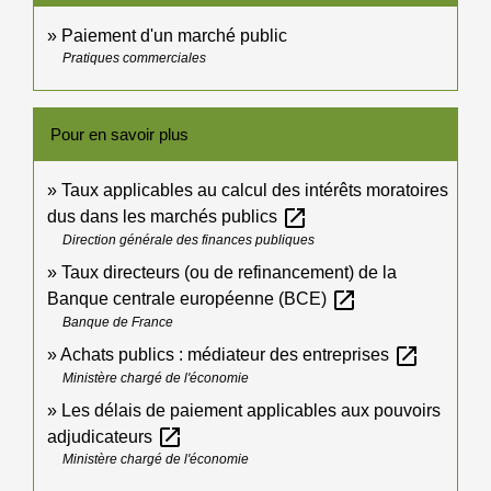
Paiement d'un marché public
Pratiques commerciales
Pour en savoir plus
Taux applicables au calcul des intérêts moratoires
open_in_new
dus dans les marchés publics
Direction générale des finances publiques
Taux directeurs (ou de refinancement) de la
open_in_new
Banque centrale européenne (BCE)
Banque de France
open_in_new
Achats publics : médiateur des entreprises
Ministère chargé de l'économie
Les délais de paiement applicables aux pouvoirs
open_in_new
adjudicateurs
Ministère chargé de l'économie