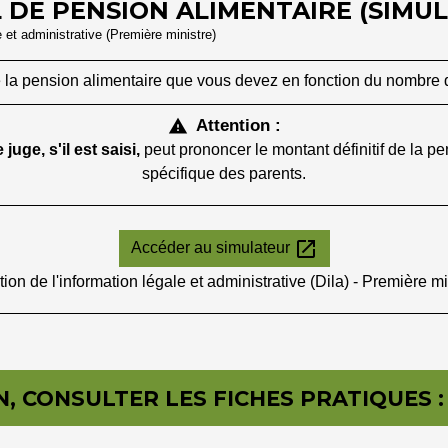
 DE PENSION ALIMENTAIRE (SIMU
e et administrative (Première ministre)
 la pension alimentaire que vous devez en fonction du nombre 
Attention :
warning
e juge
, s'il est saisi,
peut prononcer le montant définitif de la p
spécifique des parents.
open_in_new
Accéder au simulateur
tion de l'information légale et administrative (Dila) - Première mi
, CONSULTER LES FICHES PRATIQUES :