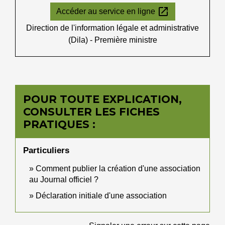
open_in_new
Accéder au service en ligne
Direction de l'information légale et administrative
(Dila) - Première ministre
POUR TOUTE EXPLICATION,
CONSULTER LES FICHES
PRATIQUES :
Particuliers
Comment publier la création d'une association
au Journal officiel ?
Déclaration initiale d'une association