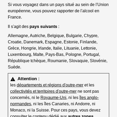
Si vous voyagez dans un pays situé au sein de l'Union
européenne, vous pouvez rapporter de l'alcool en
France.
Il s'agit des
pays suivants
:
Allemagne, Autriche, Belgique, Bulgarie, Chypre,
Croatie, Danemark, Espagne, Estonie, Finlande,
Grèce, Hongrie, Irlande, Italie, Lituanie, Lettonie,
Luxembourg, Malte, Pays-Bas, Pologne, Portugal,
République tchèque, Roumanie, Slovaquie, Slovénie,
Suède.
Attention :
warning
les
départements et régions d'outre-mer
et les
collectivités et territoires d'outre-mer
ne sont pas
concernés, ni le
Royaume-Uni
, ni les
îles anglo-
normandes
, ni les îles Canaries, ni Andorre, ni
Monaco, ni la Suisse. Pour ces pays, vous devez
consulter le contenu dédié aux
autres zones