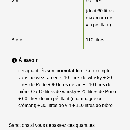
Vin
90 litres
(dont 60 litres
maximum de
vin pétillant)
Bière
110 litres
À savoir
info
ces quantités sont
cumulables
. Par exemple,
vous pouvez ramener 10 litres de whisky
+
20
litres de Porto
+
90 litres de vin
+
110 litres de
bière. Ou 10 litres de whisky
+
20 litres de Porto
+
60 litres de vin pétillant (champagne ou
crémant)
+
30 litres de vin
+
110 litres de bière.
Sanctions si vous dépassez ces quantités