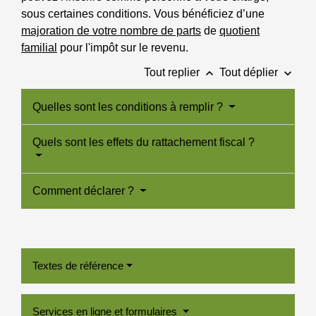
sous certaines conditions. Vous bénéficiez d’une
majoration de votre nombre de parts
de
quotient
familial
pour l'impôt sur le revenu.
keyboard_arrow_up
keyboard_arrow_down
Tout replier
Tout déplier
Quelles sont les conditions à remplir ?
Quels sont les effets du rattachement fiscal ?
Comment déclarer ?
Textes de référence
Services en ligne et formulaires