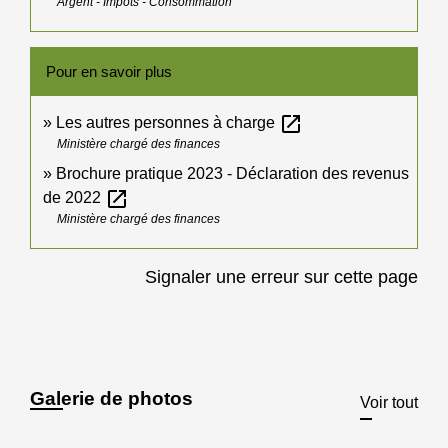
Argent - Impôts - Consommation
Pour en savoir plus
open_in_new
Les autres personnes à charge
Ministère chargé des finances
Brochure pratique 2023 - Déclaration des revenus
open_in_new
de 2022
Ministère chargé des finances
Signaler une erreur sur cette page
Galerie de photos
Voir tout