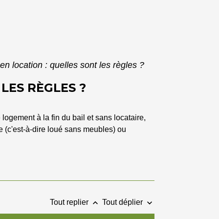
n location : quelles sont les règles ?
LES RÈGLES ?
 logement à la fin du bail et sans locataire,
e (c'est-à-dire loué sans meubles) ou
keyboard_arrow_up
keyboard_arrow_down
Tout replier
Tout déplier