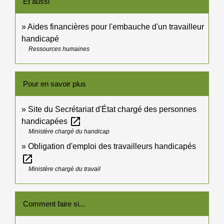
Et aussi
Aides financières pour l'embauche d'un travailleur
handicapé
Ressources humaines
Pour en savoir plus
Site du Secrétariat d'État chargé des personnes
open_in_new
handicapées
Ministère chargé du handicap
Obligation d'emploi des travailleurs handicapés
open_in_new
Ministère chargé du travail
Comment faire si...