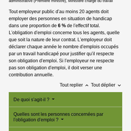
administrative (Première ministre), Ministère chargé du travail
Tout employeur public d'au moins 20 agents doit
employer des personnes en situation de handicap
dans une proportion de
6 %
de l'effectif total.
L'obligation d'emploi concerne tous les agents, quelle
que soit la nature de leur contrat. L'employeur doit
déclarer chaque année le nombre d'emplois occupés
par un travail handicapé pour justifier qu'il respecte
son obligation d'emploi. Si l'employeur ne respecte
pas son obligation d'emploi, il doit verser une
contribution annuelle.
keyboard_arrow_up
keyboard_arrow_down
Tout replier
Tout déplier
De quoi s'agit-il ?
Quelles sont les personnes concernées par
l'obligation d'emploi ?