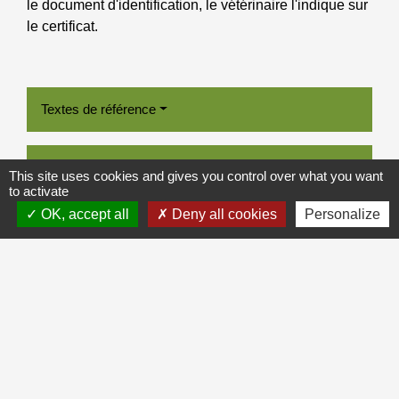
le document d'identification, le vétérinaire l'indique sur
le certificat.
Textes de référence
Questions ? Réponses !
This site uses cookies and gives you control over what you want
to activate
Faut-il une autorisation pour détenir un animal de
OK, accept all
Deny all cookies
Personalize
compagnie ?
Comment signaler une maltraitance animale et
quelles sont les sanctions ?
Que faire si vous avez perdu votre animal de
compagnie ?