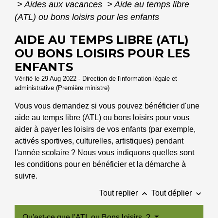
>
Aides aux vacances
>
Aide au temps libre
(ATL) ou bons loisirs pour les enfants
AIDE AU TEMPS LIBRE (ATL)
OU BONS LOISIRS POUR LES
ENFANTS
Vérifié le 29 Aug 2022 - Direction de l'information légale et
administrative (Première ministre)
Vous vous demandez si vous pouvez bénéficier d'une
aide au temps libre (ATL) ou bons loisirs pour vous
aider à payer les loisirs de vos enfants (par exemple,
activés sportives, culturelles, artistiques) pendant
l'année scolaire ? Nous vous indiquons quelles sont
les conditions pour en bénéficier et la démarche à
suivre.
keyboard_arrow_up
keyboard_arrow_down
Tout replier
Tout déplier
Qu'est-ce que l'ATL ou Bons loisirs ?