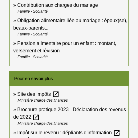
Contribution aux charges du mariage
Famille - Scolarité
Obligation alimentaire liée au mariage : époux(se),
beaux-parents....
Famille - Scolarité
Pension alimentaire pour un enfant : montant,
versement et révision
Famille - Scolarité
Pour en savoir plus
open_in_new
Site des impôts
Ministère chargé des finances
Brochure pratique 2023 - Déclaration des revenus
open_in_new
de 2022
Ministère chargé des finances
open_in_new
Impôt sur le revenu : dépliants d'information