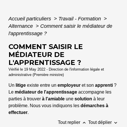
Accueil particuliers
>
Travail - Formation
>
Alternance
>
Comment saisir le médiateur de
l'apprentissage ?
COMMENT SAISIR LE
MÉDIATEUR DE
L'APPRENTISSAGE ?
Vérifié le 19 May 2022 - Direction de l'information légale et
administrative (Première ministre)
Un
litige
existe entre un
employeur
et son
apprenti
?
Le
médiateur de l'apprentissage
accompagne les
parties à trouver
à l'amiable
une
solution
à leur
problème. Nous vous indiquons les
démarches à
effectuer
.
keyboard_arrow_up
keyboard_arrow_down
Tout replier
Tout déplier