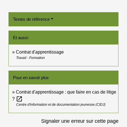
Textes de référence
Et aussi
Contrat d'apprentissage
Travail - Formation
Pour en savoir plus
Contrat d'apprentissage : que faire en cas de litige
open_in_new
?
Centre d'information et de documentation jeunesse (CIDJ)
Signaler une erreur sur cette page