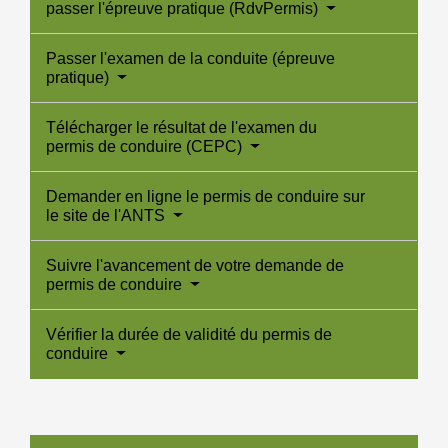
passer l'épreuve pratique (RdvPermis)
Passer l'examen de la conduite (épreuve
pratique)
Télécharger le résultat de l'examen du
permis de conduire (CEPC)
Demander en ligne le permis de conduire sur
le site de l'ANTS
Suivre l'avancement de votre demande de
permis de conduire
Vérifier la durée de validité du permis de
conduire