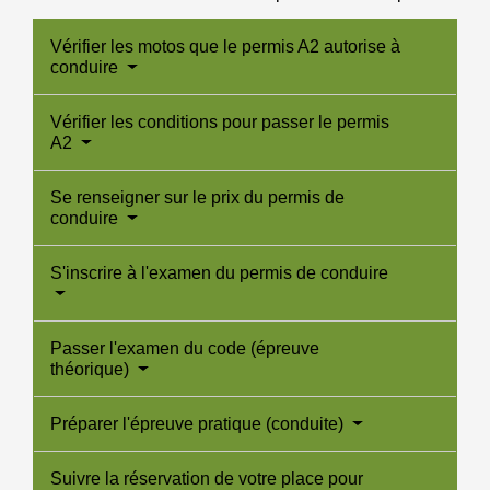
Vérifier les motos que le permis A2 autorise à
conduire
Vérifier les conditions pour passer le permis
A2
Se renseigner sur le prix du permis de
conduire
S'inscrire à l'examen du permis de conduire
Passer l'examen du code (épreuve
théorique)
Préparer l'épreuve pratique (conduite)
Suivre la réservation de votre place pour