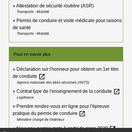
Attestation de sécurité routière (ASR)
Transports - Mobilité
Permis de conduire et visite médicale pour raisons
de santé
Transports - Mobilité
Pour en savoir plus
Déclaration sur l'honneur pour obtenir un 1er titre
open_in_new
de conduite
Agence nationale des titres sécurisés (ANTS)
open_in_new
Contrat type de l'enseignement de la conduite
Legifrance
Prendre rendez-vous en ligne pour l'épreuve
open_in_new
pratique du permis de conduire
Ministère chargé de l'intérieur
open_in_new
Nouveau permis moto à partir de mars 2020