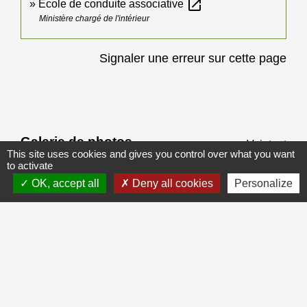
open_in_new
École de conduite associative
Ministère chargé de l'intérieur
Signaler une erreur sur cette page
Galerie de photos
Voir tout
This site uses cookies and gives you control over what you want
to activate
OK, accept all
Deny all cookies
Personalize