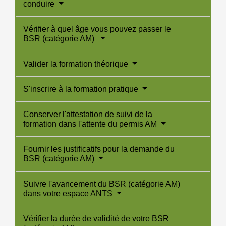
conduire
Vérifier à quel âge vous pouvez passer le
BSR (catégorie AM)
Valider la formation théorique
S'inscrire à la formation pratique
Conserver l'attestation de suivi de la
formation dans l'attente du permis AM
Fournir les justificatifs pour la demande du
BSR (catégorie AM)
Suivre l'avancement du BSR (catégorie AM)
dans votre espace ANTS
Vérifier la durée de validité de votre BSR