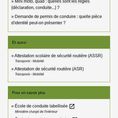
Mini moto, quad : quelles sont les règles
(déclaration, conduite...) ?
Demande de permis de conduire : quelle pièce
d'identité peut-on présenter ?
Et aussi
Attestation scolaire de sécurité routière (ASSR)
Transports - Mobilité
Attestation de sécurité routière (ASR)
Transports - Mobilité
Pour en savoir plus
open_in_new
École de conduite labellisée
Ministère chargé de l'intérieur