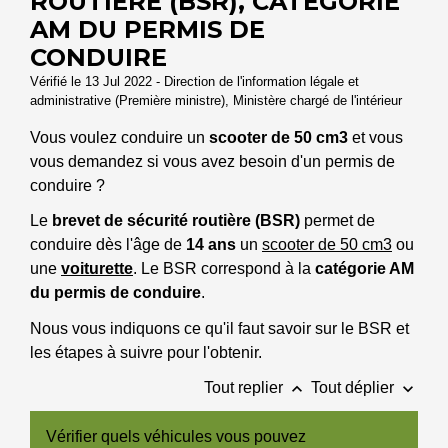
ROUTIÈRE (BSR), CATÉGORIE
AM DU PERMIS DE
CONDUIRE
Vérifié le 13 Jul 2022 - Direction de l'information légale et
administrative (Première ministre), Ministère chargé de l'intérieur
Vous voulez conduire un
scooter de 50 cm
3
et vous
vous demandez si vous avez besoin d'un permis de
conduire ?
Le
brevet de sécurité routière (BSR)
permet de
conduire dès l'âge de
14 ans
un
scooter de 50 cm3
ou
une
voiturette
. Le BSR correspond à la
catégorie AM
du permis de conduire
.
Nous vous indiquons ce qu'il faut savoir sur le BSR et
les étapes à suivre pour l'obtenir.
keyboard_arrow_up
keyboard_arrow_down
Tout replier
Tout déplier
Vérifier quels véhicules vous pouvez