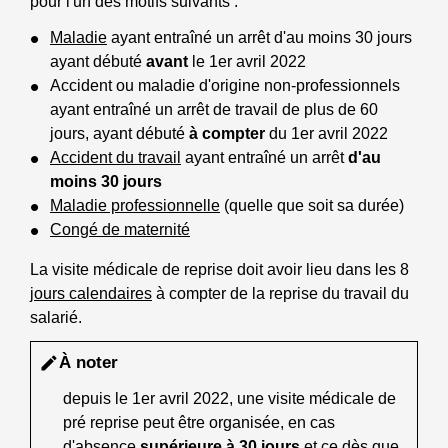
pour l'un des motifs suivants :
Maladie
ayant entraîné un arrêt d'au moins 30 jours
ayant débuté
avant
le 1
er
avril 2022
Accident ou maladie d'origine non-professionnels
ayant entraîné un arrêt de travail de plus de 60
jours, ayant débuté
à compter
du 1er avril 2022
Accident du travail
ayant entraîné un arrêt
d'au
moins 30 jours
Maladie professionnelle
(quelle que soit sa durée)
Congé de maternité
La visite médicale de reprise doit avoir lieu dans les 8
jours calendaires
à compter de la reprise du travail du
salarié.
À noter
edit
depuis le 1
er
avril 2022, une visite médicale de
pré reprise peut être organisée, en cas
d'absence
supérieure à 30 jours
et ce dès que