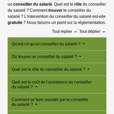
un
conseiller du salarié
. Quel est le
rôle
du conseiller
du salarié ? Comment
trouver
le conseiller du
salarié ? L'intervention du conseiller du salarié est-elle
gratuite
? Nous faisons un point sur la réglementation.
keyboard_arrow_up
keyboard_arrow_down
Tout replier
Tout déplier
Qu'est-ce qu'un conseiller du salarié ?
Où trouver un conseiller du salarié ?
Quel est le rôle du conseiller du salarié ?
Quel est le coût de l'assistance du conseiller
du salarié ?
Comment se faire assister par le conseiller
du salarié ?