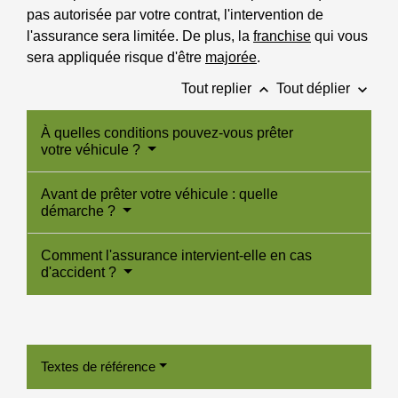
pas autorisée par votre contrat, l'intervention de
l'assurance sera limitée. De plus, la
franchise
qui vous
sera appliquée risque d'être
majorée
.
keyboard_arrow_up
keyboard_arrow_down
Tout replier
Tout déplier
À quelles conditions pouvez-vous prêter
votre véhicule ?
Avant de prêter votre véhicule : quelle
démarche ?
Comment l'assurance intervient-elle en cas
d'accident ?
Textes de référence