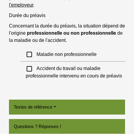
l'employeur
.
Durée du préavis
Concernant la durée du préavis, la situation dépend de
l'origine
professionnelle ou non professionnelle
de
la maladie ou de l'accident.
check_box_outline_blank
Maladie non professionnelle
check_box_outline_blank
Accident du travail ou maladie
professionnelle intervenu en cours de préavis
Textes de référence
Questions ? Réponses !