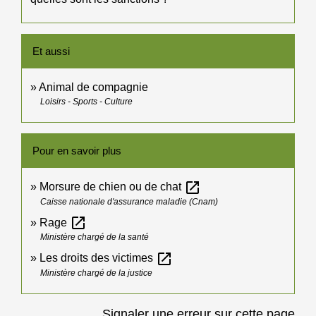
Et aussi
Animal de compagnie
Loisirs - Sports - Culture
Pour en savoir plus
open_in_new
Morsure de chien ou de chat
Caisse nationale d'assurance maladie (Cnam)
open_in_new
Rage
Ministère chargé de la santé
open_in_new
Les droits des victimes
Ministère chargé de la justice
Signaler une erreur sur cette page