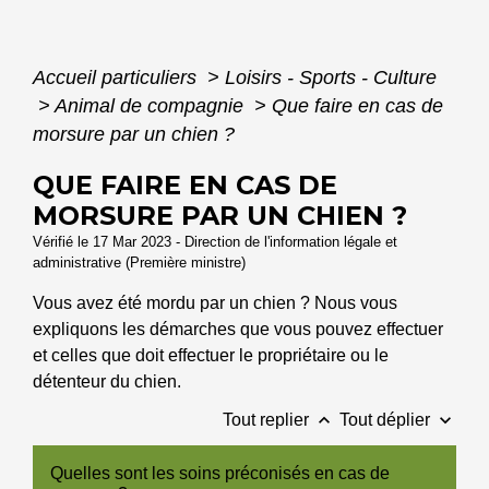
Accueil particuliers
>
Loisirs - Sports - Culture
>
Animal de compagnie
>
Que faire en cas de
morsure par un chien ?
QUE FAIRE EN CAS DE
MORSURE PAR UN CHIEN ?
Vérifié le 17 Mar 2023 - Direction de l'information légale et
administrative (Première ministre)
Vous avez été mordu par un chien ? Nous vous
expliquons les démarches que vous pouvez effectuer
et celles que doit effectuer le propriétaire ou le
détenteur du chien.
keyboard_arrow_up
keyboard_arrow_down
Tout replier
Tout déplier
Quelles sont les soins préconisés en cas de