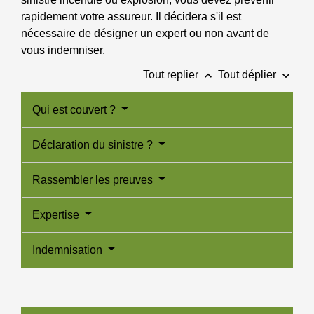
rapidement votre assureur. Il décidera s'il est
nécessaire de désigner un expert ou non avant de
vous indemniser.
keyboard_arrow_up
keyboard_arrow_down
Tout replier
Tout déplier
Qui est couvert ?
Déclaration du sinistre ?
Rassembler les preuves
Expertise
Indemnisation