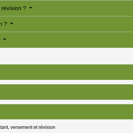
 révision ?
on ?
?
tant, versement et révision