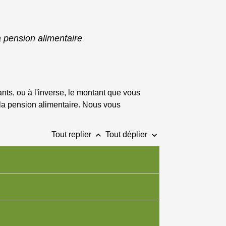
 pension alimentaire
ants, ou à l'inverse, le montant que vous
 la pension alimentaire. Nous vous
keyboard_arrow_up
keyboard_arrow_down
Tout replier
Tout déplier