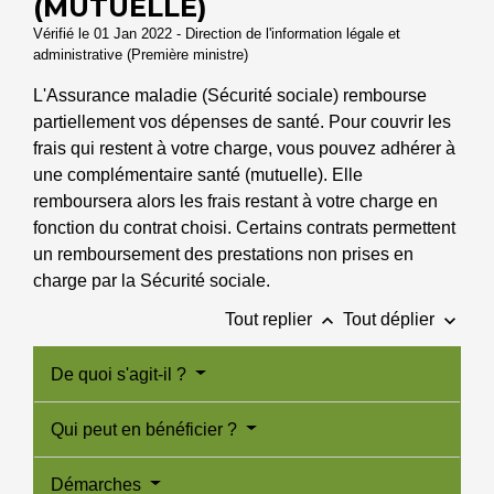
(MUTUELLE)
Vérifié le 01 Jan 2022 - Direction de l'information légale et
administrative (Première ministre)
L'Assurance maladie (Sécurité sociale) rembourse
partiellement vos dépenses de santé. Pour couvrir les
frais qui restent à votre charge, vous pouvez adhérer à
une complémentaire santé (mutuelle). Elle
remboursera alors les frais restant à votre charge en
fonction du contrat choisi. Certains contrats permettent
un remboursement des prestations non prises en
charge par la Sécurité sociale.
keyboard_arrow_up
keyboard_arrow_down
Tout replier
Tout déplier
De quoi s'agit-il ?
Qui peut en bénéficier ?
Démarches