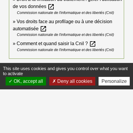
open_in_new
de vos données
Commission nationale de l'informatique et des libertés (Cnil)
Vos droits face au profilage ou à une décision
open_in_new
automatisée
Commission nationale de l'informatique et des libertés (Cnil)
open_in_new
Comment et quand saisir la Cnil ?
Commission nationale de l'informatique et des libertés (Cnil)
Signaler une erreur sur cette page
This site uses cookies and gives you control over what you want
to activate
OK, accept all
Deny all cookies
Personalize
Galerie de photos
Voir tout