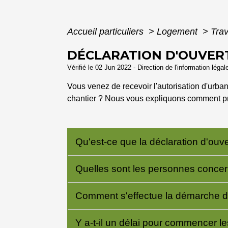
Accueil particuliers
>
Logement
>
Tra
DÉCLARATION D'OUVER
Vérifié le 02 Jun 2022 - Direction de l'information légal
Vous venez de recevoir l'autorisation d'urba
chantier ? Nous vous expliquons comment p
Qu'est-ce que la déclaration d'ouv
Quelles sont les personnes conce
Comment s'effectue la démarche de
Y a-t-il un délai pour commencer l