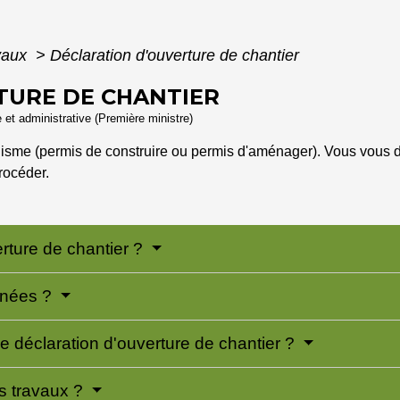
vaux
>
Déclaration d'ouverture de chantier
TURE DE CHANTIER
e et administrative (Première ministre)
nisme (permis de construire ou permis d'aménager). Vous vous de
rocéder.
erture de chantier ?
rnées ?
 déclaration d'ouverture de chantier ?
es travaux ?