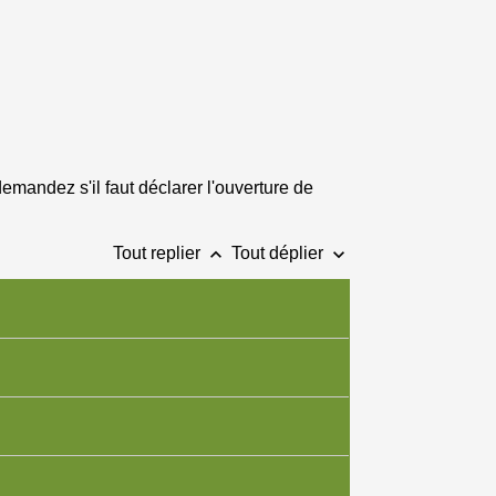
mandez s'il faut déclarer l'ouverture de
keyboard_arrow_up
keyboard_arrow_down
Tout replier
Tout déplier