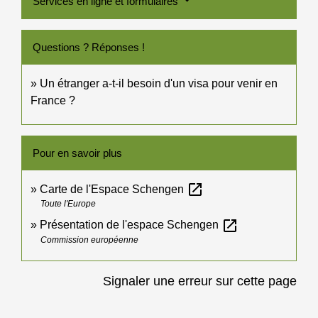
Services en ligne et formulaires
Questions ? Réponses !
Un étranger a-t-il besoin d'un visa pour venir en
France ?
Pour en savoir plus
open_in_new
Carte de l'Espace Schengen
Toute l'Europe
open_in_new
Présentation de l'espace Schengen
Commission européenne
Signaler une erreur sur cette page