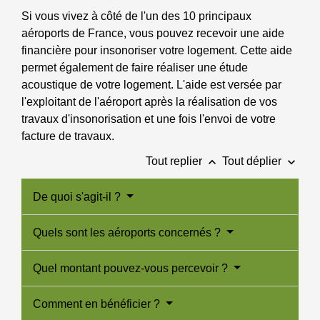
Si vous vivez à côté de l'un des 10 principaux
aéroports de France, vous pouvez recevoir une aide
financière pour insonoriser votre logement. Cette aide
permet également de faire réaliser une étude
acoustique de votre logement. L'aide est versée par
l'exploitant de l'aéroport après la réalisation de vos
travaux d'insonorisation et une fois l'envoi de votre
facture de travaux.
keyboard_arrow_up
keyboard_arrow_down
Tout replier
Tout déplier
De quoi s'agit-il ?
Quels sont les aéroports concernés ?
Quel montant pouvez-vous percevoir ?
Comment en bénéficier ?