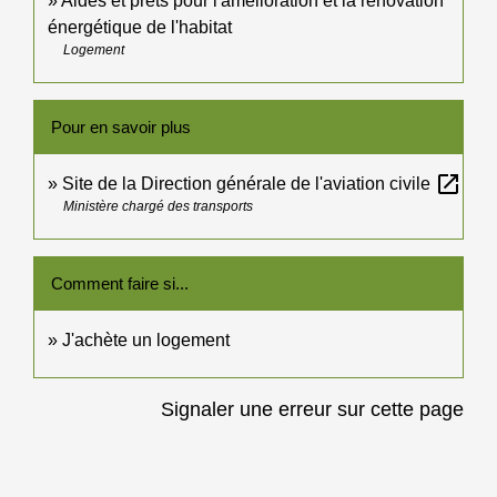
Aides et prêts pour l'amélioration et la rénovation
énergétique de l'habitat
Logement
Pour en savoir plus
open_in_new
Site de la Direction générale de l'aviation civile
Ministère chargé des transports
Comment faire si...
J'achète un logement
Signaler une erreur sur cette page