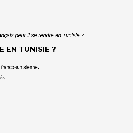
çais peut-il se rendre en Tunisie ?
 EN TUNISIE ?
é franco-tunisienne.
és.