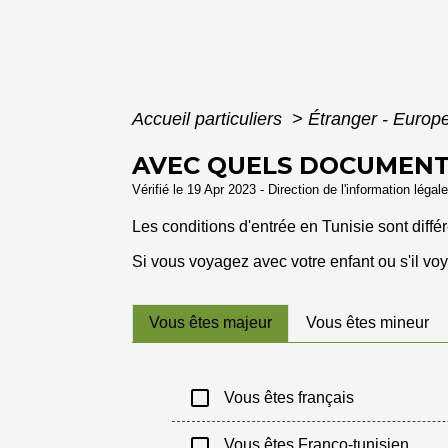
Accueil particuliers
>
Étranger - Europ
AVEC QUELS DOCUMENTS
Vérifié le 19 Apr 2023 - Direction de l'information légal
Les conditions d'entrée en Tunisie sont diffé
Si vous voyagez avec votre enfant ou s'il 
Vous êtes majeur
Vous êtes mineur
check_box_outline_blank
Vous êtes français
check_box_outline_blank
Vous êtes Franco-tunisien