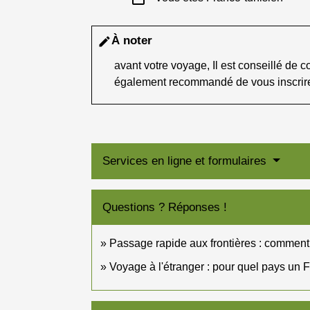
À noter
edit
avant votre voyage, Il est conseillé de co
également recommandé de vous inscrir
Services en ligne et formulaires
Questions ? Réponses !
Passage rapide aux frontières : comment 
Voyage à l'étranger : pour quel pays un F