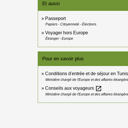
Et aussi
Passeport
Papiers - Citoyenneté - Élections
Voyager hors Europe
Étranger - Europe
Pour en savoir plus
Conditions d'entrée et de séjour en Tuni
Ministère chargé de l'Europe et des affaires étrangèr
open_in_new
Conseils aux voyageurs
Ministère chargé de l'Europe et des affaires étrangèr