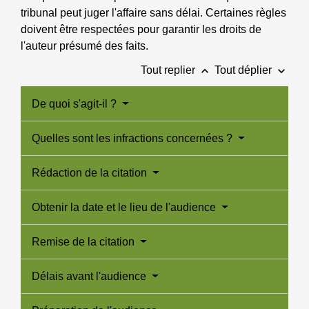
tribunal peut juger l'affaire sans délai. Certaines règles
doivent être respectées pour garantir les droits de
l'auteur présumé des faits.
keyboard_arrow_up
keyboard_arrow_down
Tout replier
Tout déplier
De quoi s'agit-il ?
Quelles sont les infractions concernées ?
Rédaction de la citation
Obtenir la date et le lieu de l'audience
Remise de la citation
Délais avant l'audience