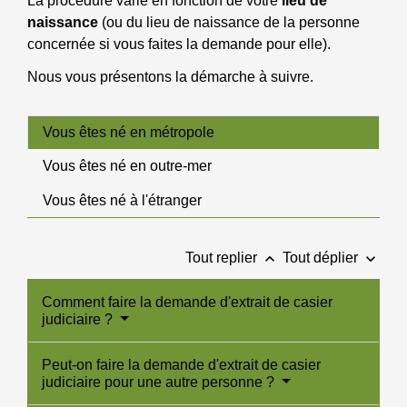
La procédure varie en fonction de votre
lieu de
naissance
(ou du lieu de naissance de la personne
concernée si vous faites la demande pour elle).
Nous vous présentons la démarche à suivre.
Vous êtes né en métropole
Vous êtes né en outre-mer
Vous êtes né à l'étranger
keyboard_arrow_up
keyboard_arrow_down
Tout replier
Tout déplier
Comment faire la demande d'extrait de casier
judiciaire ?
Peut-on faire la demande d'extrait de casier
judiciaire pour une autre personne ?