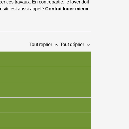
r ces travaux. En contrepartie, le loyer doit
sitif est aussi appelé
Contrat louer mieux
.
keyboard_arrow_up
keyboard_arrow_down
Tout replier
Tout déplier