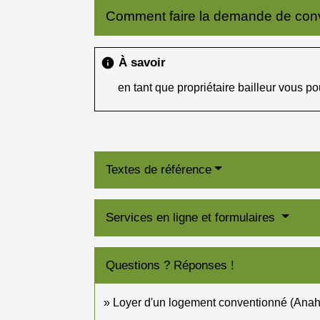
Comment faire la demande de con
À savoir
info
en tant que propriétaire bailleur vous p
Textes de référence
Services en ligne et formulaires
Questions ? Réponses !
Loyer d'un logement conventionné (Anah)