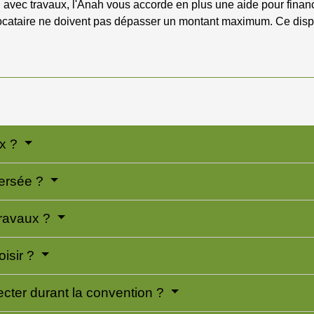
on avec travaux, l'Anah vous accorde en plus une aide pour finance
 locataire ne doivent pas dépasser un montant maximum. Ce dispo
ux ?
versée ?
travaux ?
oisir ?
ecter durant la convention ?