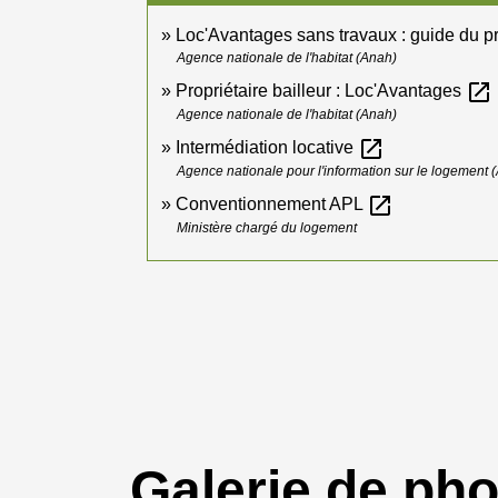
Loc'Avantages sans travaux : guide du pr
Agence nationale de l'habitat (Anah)
open_in_new
Propriétaire bailleur : Loc'Avantages
Agence nationale de l'habitat (Anah)
open_in_new
Intermédiation locative
Agence nationale pour l'information sur le logement (
open_in_new
Conventionnement APL
Ministère chargé du logement
Galerie de ph