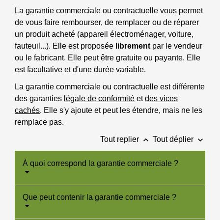
La garantie commerciale ou contractuelle vous permet
de vous faire rembourser, de remplacer ou de réparer
un produit acheté (appareil électroménager, voiture,
fauteuil...). Elle est proposée
librement
par le vendeur
ou le fabricant. Elle peut être gratuite ou payante. Elle
est facultative et d'une durée variable.
La garantie commerciale ou contractuelle est différente
des garanties
légale de conformité
et
des vices
cachés
. Elle s'y ajoute et peut les étendre, mais ne les
remplace pas.
keyboard_arrow_up
keyboard_arrow_down
Tout replier
Tout déplier
À quoi correspond la garantie commerciale ?
Que peut contenir la garantie commerciale ?