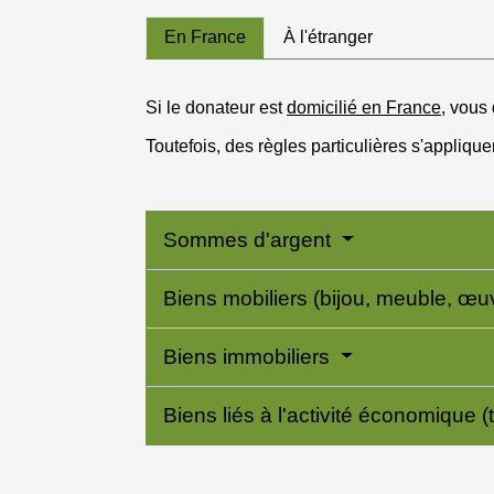
En France
À l'étranger
Si le donateur est
domicilié en France
, vous
Toutefois, des règles particulières s'applique
Sommes d'argent
Biens mobiliers (bijou, meuble, œuvr
Biens immobiliers
Biens liés à l'activité économique (t