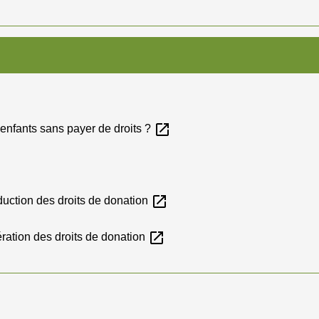
open_in_new
-enfants sans payer de droits ?
open_in_new
duction des droits de donation
open_in_new
ération des droits de donation