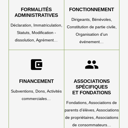
FORMALITÉS
FONCTIONNEMENT
ADMINISTRATIVES
Dirigeants,
Bénévoles,
Déclaration,
Immatriculation,
Constitution de partie civile,
Statuts,
Modification -
Organisation d’un
dissolution,
Agrément…
événement…
account_balance_wallet
group
FINANCEMENT
ASSOCIATIONS
SPÉCIFIQUES
Subventions,
Dons,
Activités
ET FONDATIONS
commerciales…
Fondations,
Associations de
parents d’élèves,
Associations
de propriétaires,
Associations
de consommateurs…